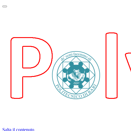
Mostra
o
nascondi
la
navigazione
Salta il contenuto