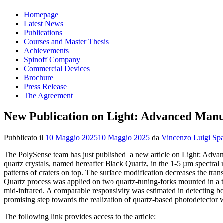
Homepage
Latest News
Publications
Courses and Master Thesis
Achievements
Spinoff Company
Commercial Devices
Brochure
Press Release
The Agreement
New Publication on Light: Advanced Manu
Pubblicato il
10 Maggio 2025
10 Maggio 2025
da
Vincenzo Luigi Sp
The PolySense team has just published a new article on Light: Advanc
quartz crystals, named hereafter Black Quartz, in the 1-5 µm spectral r
patterns of craters on top. The surface modification decreases the 
Quartz process was applied on two quartz-tuning-forks mounted in a tu
mid-infrared. A comparable responsivity was estimated in detecting bot
promising step towards the realization of quartz-based photodetector wi
The following link provides access to the article: