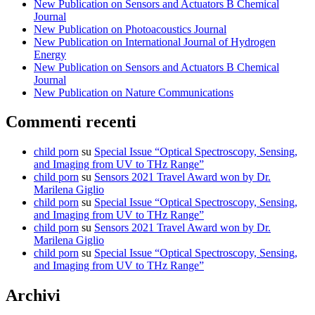
New Publication on Sensors and Actuators B Chemical
Technology
Journal
Journal
New Publication on Photoacoustics Journal
New Publication on International Journal of Hydrogen
Energy
New Publication on Sensors and Actuators B Chemical
Journal
New Publication on Nature Communications
Commenti recenti
child porn
su
Special Issue “Optical Spectroscopy, Sensing,
and Imaging from UV to THz Range”
child porn
su
Sensors 2021 Travel Award won by Dr.
Marilena Giglio
child porn
su
Special Issue “Optical Spectroscopy, Sensing,
and Imaging from UV to THz Range”
child porn
su
Sensors 2021 Travel Award won by Dr.
Marilena Giglio
child porn
su
Special Issue “Optical Spectroscopy, Sensing,
and Imaging from UV to THz Range”
Archivi