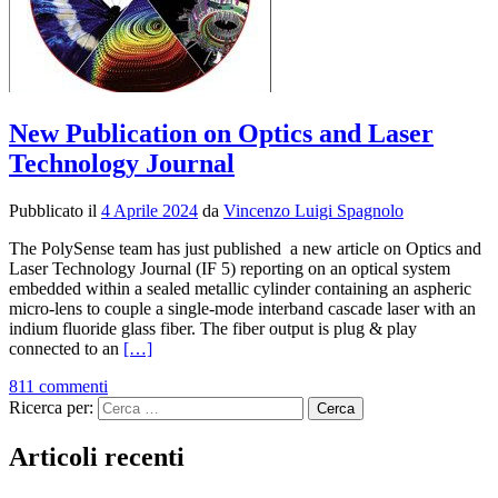
New Publication on Optics and Laser
Technology Journal
Pubblicato il
4 Aprile 2024
da
Vincenzo Luigi Spagnolo
The PolySense team has just published a new article on Optics and
Laser Technology Journal (IF 5) reporting on an optical system
embedded within a sealed metallic cylinder containing an aspheric
micro-lens to couple a single-mode interband cascade laser with an
indium fluoride glass fiber. The fiber output is plug & play
Leggi
connected to an
[…]
di
811 commenti
piùNew
Ricerca per:
Publication
on
Optics
Articoli recenti
and
Laser