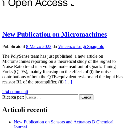
New Publication on Micromachines
Pubblicato il
8 Marzo 2023
da
Vincenzo Luigi Spagnolo
The PolySense team has just published a new article on
Micromachines reporting on a theoretical study of the Signal-to-
Noise Ratio trend in a voltage-mode read-out of Quartz Tuning
Forks (QTFs), mainly focusing on the effects of (i) the noise
contributions of both the QTF-equivalent resistor and the input bias
Leggi
resistor RL of the preamplifier, (ii)
[…]
di
254 commenti
piùNew
Ricerca per:
Publication
on
Micromachines
Articoli recenti
New Publication on Sensors and Actuators B Chemical
Journal