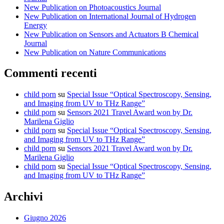
New Publication on Photoacoustics Journal
New Publication on International Journal of Hydrogen
Energy
New Publication on Sensors and Actuators B Chemical
Journal
New Publication on Nature Communications
Commenti recenti
child porn
su
Special Issue “Optical Spectroscopy, Sensing,
and Imaging from UV to THz Range”
child porn
su
Sensors 2021 Travel Award won by Dr.
Marilena Giglio
child porn
su
Special Issue “Optical Spectroscopy, Sensing,
and Imaging from UV to THz Range”
child porn
su
Sensors 2021 Travel Award won by Dr.
Marilena Giglio
child porn
su
Special Issue “Optical Spectroscopy, Sensing,
and Imaging from UV to THz Range”
Archivi
Giugno 2026