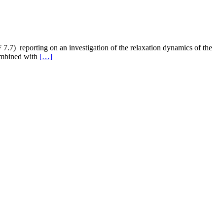
.7) reporting on an investigation of the relaxation dynamics of the
Leggi
combined with
[…]
di
piùNew
Publication
on
Sensors
and
Actuators
B
Chemical
Journal