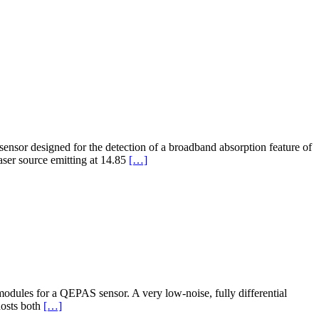
Sensors
and
Actuators
B
Chemical
Journal
sensor designed for the detection of a broadband absorption feature of
Leggi
ser source emitting at 14.85
[…]
di
piùNew
Publication
on
Sensors
and
Actuators
A:
physical
Journal
odules for a QEPAS sensor. A very low-noise, fully differential
Leggi
hosts both
[…]
di