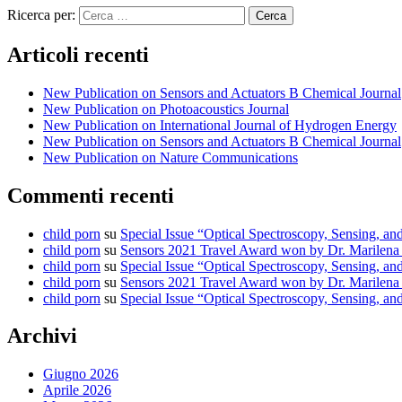
Ricerca per:
Articoli recenti
New Publication on Sensors and Actuators B Chemical Journal
New Publication on Photoacoustics Journal
New Publication on International Journal of Hydrogen Energy
New Publication on Sensors and Actuators B Chemical Journal
New Publication on Nature Communications
Commenti recenti
child porn
su
Special Issue “Optical Spectroscopy, Sensing, 
child porn
su
Sensors 2021 Travel Award won by Dr. Marilena
child porn
su
Special Issue “Optical Spectroscopy, Sensing, 
child porn
su
Sensors 2021 Travel Award won by Dr. Marilena
child porn
su
Special Issue “Optical Spectroscopy, Sensing, 
Archivi
Giugno 2026
Aprile 2026