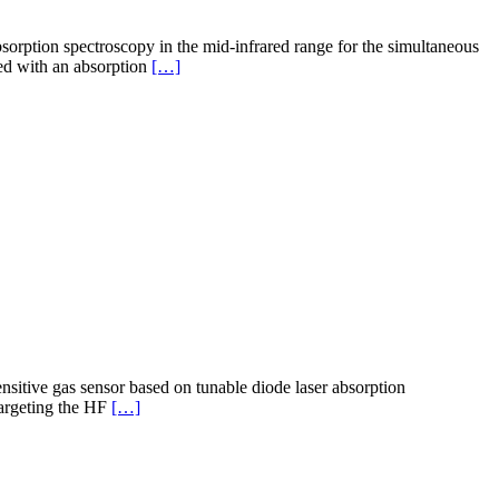
orption spectroscopy in the mid-infrared range for the simultaneous
Leggi
ed with an absorption
[…]
di
piùNew
Publication
on
OSA
Optics
Express
Journal
sitive gas sensor based on tunable diode laser absorption
Leggi
targeting the HF
[…]
di
piùNew
Publication
on