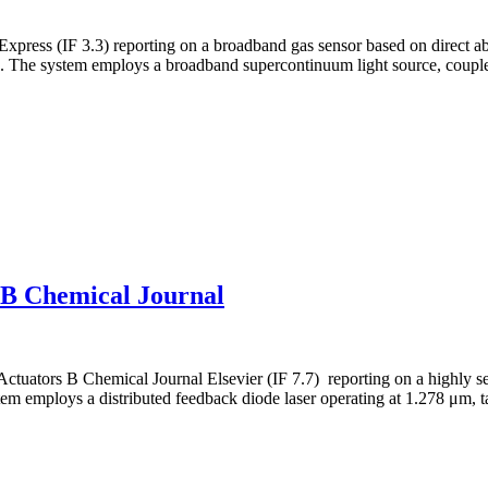
press (IF 3.3) reporting on a broadband gas sensor based on direct abs
res. The system employs a broadband supercontinuum light source, coupl
 B Chemical Journal
ctuators B Chemical Journal Elsevier (IF 7.7) reporting on a highly sen
m employs a distributed feedback diode laser operating at 1.278 μm, 